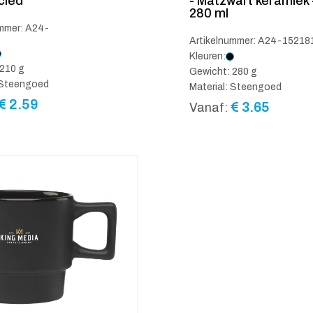
cled
- Matzwart keramiek 
280 ml
ummer: A24-
Artikelnummer: A24-15218
Kleuren:
210 g
Gewicht: 280 g
: Steengoed
Material: Steengoed
€
2.59
€
3.65
Vanaf: