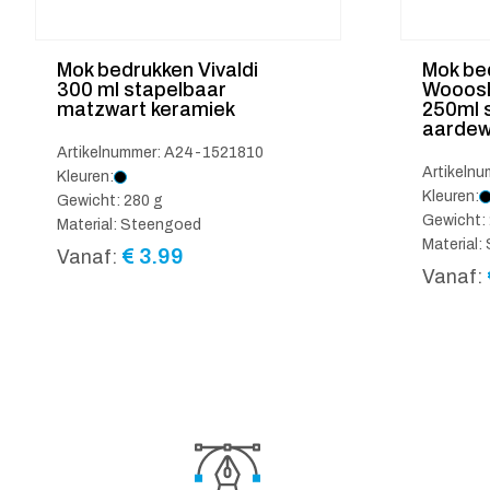
Mok bedrukken Vivaldi
Mok be
300 ml stapelbaar
Wooosh
matzwart keramiek
250ml 
aardew
Artikelnummer: A24-1521810
Artikeln
Kleuren:
Kleuren:
Gewicht: 280 g
Gewicht: 
Material: Steengoed
Material
€
3.99
Vanaf:
Vanaf: