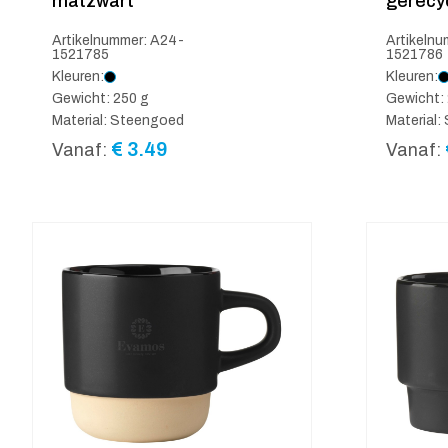
matzwart
gerecy
Artikelnummer: A24-
Artikeln
1521785
1521786
Kleuren:
Kleuren:
Gewicht: 250 g
Gewicht: 
Material: Steengoed
Material
€
3.49
Vanaf:
Vanaf: