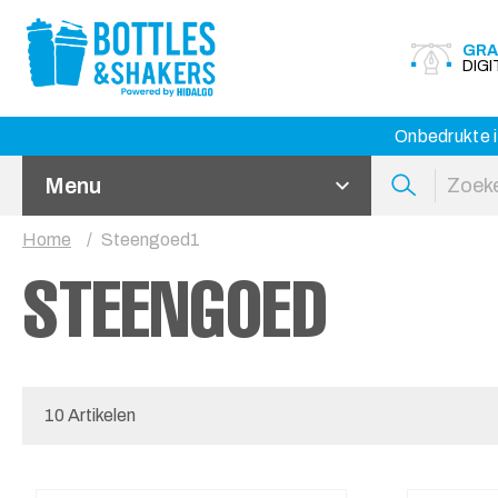
GRA
DIG
Onbedrukte i
Menu
Home
Steengoed1
STEENGOED
10 Artikelen