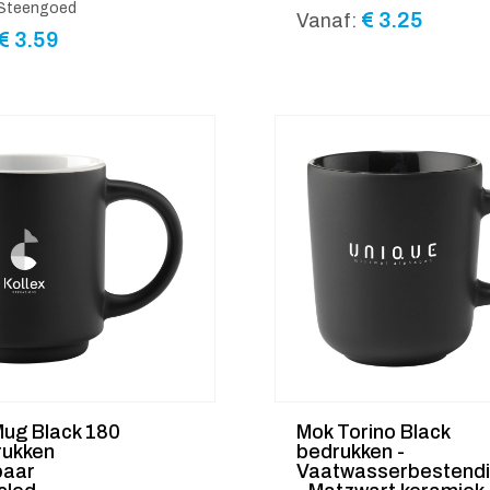
: Steengoed
€
3.25
Vanaf:
€
3.59
Mug Black 180
Mok Torino Black
rukken
bedrukken -
baar
Vaatwasserbestend