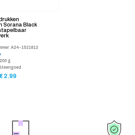
drukken
 Sorana Black
stapelbaar
erk
ummer: A24-1521812
200 g
: Steengoed
€
2.99