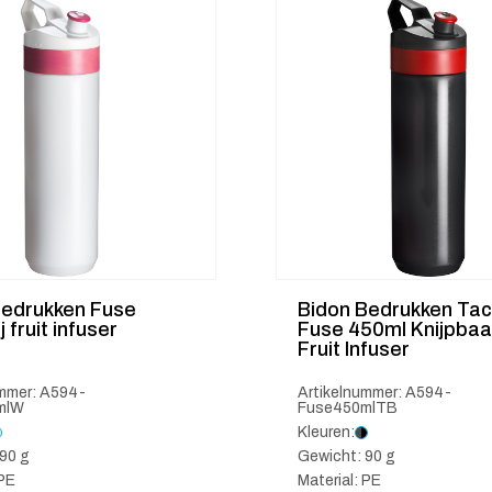
bedrukken Fuse
Bidon Bedrukken Ta
 fruit infuser
Fuse 450ml Knijpbaa
Fruit Infuser
ummer: A594-
Artikelnummer: A594-
mlW
Fuse450mlTB
Kleuren:
90 g
Gewicht: 90 g
 PE
Material: PE