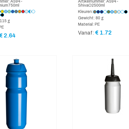
ummer: A594-
Artikelnummer: A594-
mium750ml
ShivaO2500ml
Kleuren:
Gewicht: 80 g
115 g
Material: PE
 PE
€
1.72
Vanaf:
€
2.64