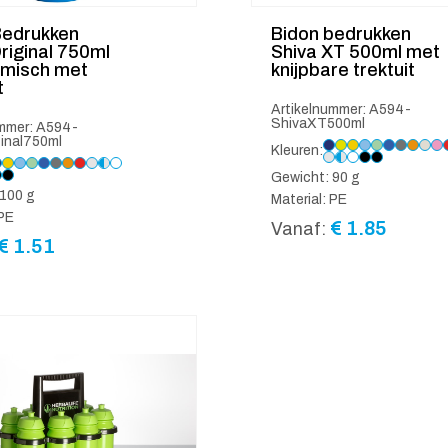
Bedrukken
Bidon bedrukken
riginal 750ml
Shiva XT 500ml met
misch met
knijpbare trektuit
t
Artikelnummer: A594-
ShivaXT500ml
ummer: A594-
inal750ml
Kleuren:
Gewicht: 90 g
100 g
Material: PE
 PE
€
1.85
Vanaf:
€
1.51