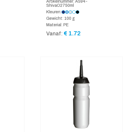
Artikelnummer: A594-
ShivaO2750ml
Kleuren:
Gewicht: 100 g
Material: PE
€
1.72
Vanaf: