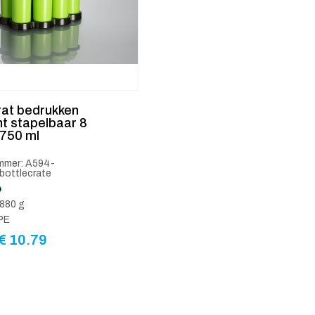
rat bedrukken
ht stapelbaar 8
 750 ml
ummer: A594-
bottlecrate
880 g
 PE
€
10.79