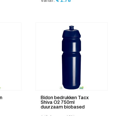
€
1.78
Vanaf:
n
Bidon bedrukken Tacx
Shiva O2 750ml
duurzaam biobased