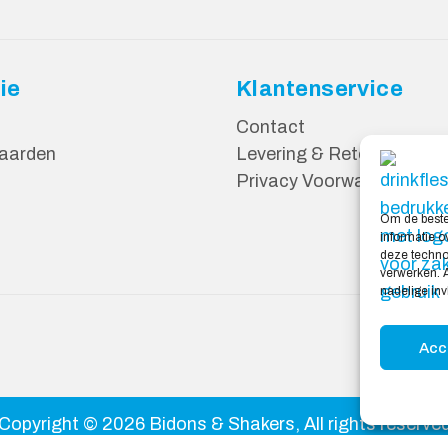
ie
Klantenservice
Contact
aarden
Levering & Retourneren
Privacy Voorwaarden
Om de beste
informatie o
deze technol
verwerken. A
nadelige in
Acc
Copyright © 2026
Bidons & Shakers
, All rights reserve