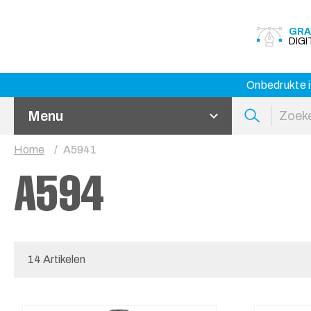
GRA
DIG
Onbedrukte i
Menu
Home
A5941
A594
14 Artikelen