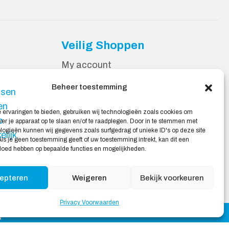
Veilig Shoppen
My account
Winkelwagen
Beheer toestemming
 ervaringen te bieden, gebruiken wij technologieën zoals cookies om
ver je apparaat op te slaan en/of te raadplegen. Door in te stemmen met
ogieën kunnen wij gegevens zoals surfgedrag of unieke ID's op deze site
ls je geen toestemming geeft of uw toestemming intrekt, kan dit een
vloed hebben op bepaalde functies en mogelijkheden.
epteren
Weigeren
Bekijk voorkeuren
Privacy Voorwaarden
d