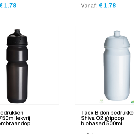
€
1.78
€
1.78
Vanaf:
bedrukken
Tacx Bidon bedrukke
750ml lekvrij
Shiva O2 gripdop
embraandop
biobased 500ml