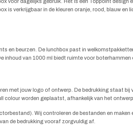
x voor dagelijks gebruik. Het is een Toppoint design 
x is verkrijgbaar in de kleuren oranje, rood, blauw en 
ts en beurzen. De lunchbox past in welkomstpakketten
 De inhoud van 1000 ml biedt ruimte voor boterhammen
n met jouw logo of ontwerp. De bedrukking staat bij 
ull colour worden geplaatst, afhankelijk van het ontwer
s vectorbestand). Wij controleren de bestanden en maken
van de bedrukking vooraf zorgvuldig af.