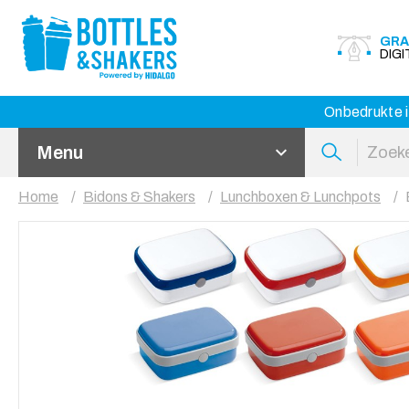
GRA
DIG
Onbedrukte i
Menu
Home
Bidons & Shakers
Lunchboxen & Lunchpots