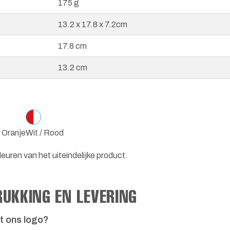
175 g
13.2 x 17.8 x 7.2cm
17.8 cm
13.2 cm
/ Oranje
Wit / Rood
euren van het uiteindelijke product.
RUKKING EN LEVERING
t ons logo?