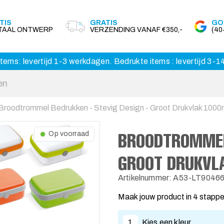
TIS
GRATIS
GO
ITAAL ONTWERP
VERZENDING VANAF €350,-
(4
tems: levertijd 1-3 werkdagen. Bedrukte items : levertijd 3-
Broodtrommel Bedrukken - Stevig Design - Groot Drukvlak 1000
BROODTROMMEL 
Op voorraad
GROOT DRUKVL
Artikelnummer: A53-LT9046
Maak jouw product in 4 stapp
1
Kies een kleur