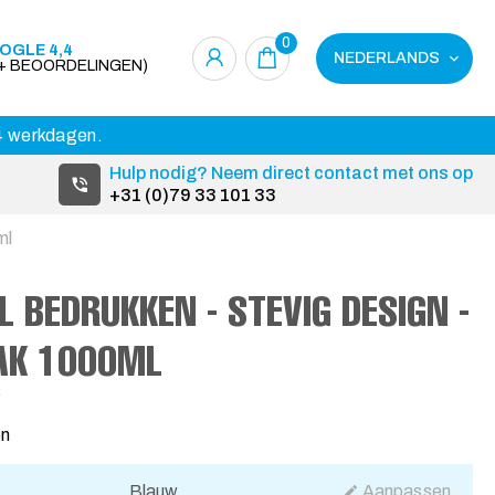
0
OGLE 4,4
NEDERLANDS
0+ BEOORDELINGEN)
14 werkdagen.
Hulp nodig? Neem direct contact met ons op
+31 (0)79 33 101 33
ml
BEDRUKKEN - STEVIG DESIGN -
AK 1000ML
6
en
Blauw
Aanpassen