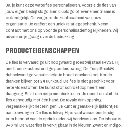
Ja, je kunt deze waterfles personaliseren. Voorzie de fles van
jouw eigen bedrijfslogo. Een clublogo of evenementnaam is
ook mogelijk. Dit vergroot de zichtbaarheid van jouw
organisatie. Je creëert een uniek relatiegeschenk. Neem
contact met ons op voor de personalisatiemogelijkheden. Wij
adviseren je graag over de bedrukking.
PRODUCTEIGENSCHAPPEN
De fles is vervaardigd uit hoogwaardig roestvrij staal (RVS). Hij
heeft een krasbestendige poedercoating. De TempShield®
dubbelwandige vacuümisolatie houdt dranken koel. Koude
dranken blijven tot 24 uur koud. De fles is niet geschikt voor
hete vloeistoffen. De kunststof schroefdop heeft een
draagring. Er zit een rietje met drinktuit in. Je opent en sluit de
fles eenvoudig met één hand. De royale drinkopening
vergemakkelijkt het reinigen. Je kunt er gemakkelijk ijsklontjes
aan toevoegen. De fles is lekvrij. Hij is vaatwasserbestendig.
Voor behoud van de opdruk raden wij handwas aan. De inhoud is
946 ml. De waterfles is verkrijgbaar in de kleuren Zwart en Indigo.