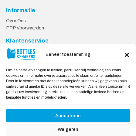
Informatie
Over Ons
PPP Voorwaarden
Klantenservice
Contact
Beheer toestemming
Levering & Retourneren
Privacy Voorwaarden
Om de beste ervaringen te bieden, gebruiken wij technologieën zoals
cookies om informatie over je apparaat op te slaan en/of te raadplegen.
Veilig Shoppen
Door in te stemmen met deze technologieën kunnen wij gegevens zoals
surfgedrag of unieke ID's op deze site verwerken. Als je geen toestemming
My account
geeft of uw toestemming intrekt, kan dit een nadelige invloed hebben op
Winkelwagen
bepaalde functies en mogelijkheden.
Accepteren
Wij Accepteren:
Weigeren