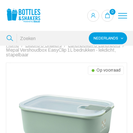
0
NEDERLANDS
Home
Bidons & Shakers
Lunchboxen & Lunchpots
Mepal Vershoudbox EasyClip 1L bedrukken - lekdicht,
stapelbaar
Op voorraad