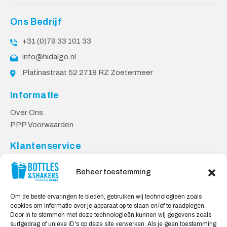
Ons Bedrijf
+31 (0)79 33 101 33
info@hidalgo.nl
Platinastraat 52 2718 RZ Zoetermeer
Informatie
Over Ons
PPP Voorwaarden
Klantenservice
Contact
Beheer toestemming
Levering & Retourneren
Privacy Voorwaarden
Om de beste ervaringen te bieden, gebruiken wij technologieën zoals
cookies om informatie over je apparaat op te slaan en/of te raadplegen.
Veilig Shoppen
Door in te stemmen met deze technologieën kunnen wij gegevens zoals
surfgedrag of unieke ID's op deze site verwerken. Als je geen toestemming
My account