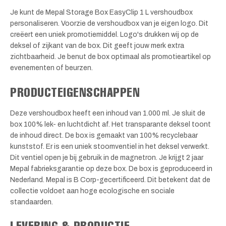
Je kunt de Mepal Storage Box EasyClip 1 L vershoudbox
personaliseren. Voorzie de vershoudbox van je eigen logo. Dit
creëert een uniek promotiemiddel. Logo's drukken wij op de
deksel of zijkant van de box. Dit geeft jouw merk extra
zichtbaarheid. Je benut de box optimaal als promotieartikel op
evenementen of beurzen.
PRODUCTEIGENSCHAPPEN
Deze vershoudbox heeft een inhoud van 1.000 ml. Je sluit de
box 100% lek- en luchtdicht af. Het transparante deksel toont
de inhoud direct. De box is gemaakt van 100% recyclebaar
kunststof. Er is een uniek stoomventiel in het deksel verwerkt.
Dit ventiel open je bij gebruik in de magnetron. Je krijgt 2 jaar
Mepal fabrieksgarantie op deze box. De box is geproduceerd in
Nederland. Mepal is B Corp-gecertificeerd. Dit betekent dat de
collectie voldoet aan hoge ecologische en sociale
standaarden.
LEVERING & PRODUCTIE