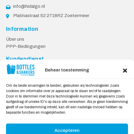
info@hidalgo.nl
Platinastraat 52 2718RZ Zoetermeer
Information
Über uns
PPP-Bedingungen
Kundendienst
Kontakt
Beheer toestemming
Lieferung & Rücksendungen
Datenschutzbestimmungen
Om de beste ervaringen te bieden, gebruiken wij technologieën zoals
cookies om informatie over je apparaat op te slaan en/of te raadplegen.
Sicheres Einkaufen
Door in te stemmen met deze technologieën kunnen wij gegevens zoals
surfgedrag of unieke ID's op deze site verwerken. Als je geen toestemming
Mein Konto
geeft of uw toestemming intrekt, kan dit een nadelige invloed hebben op
bepaalde functies en mogelijkheden.
Wir akzeptieren
Accepteren