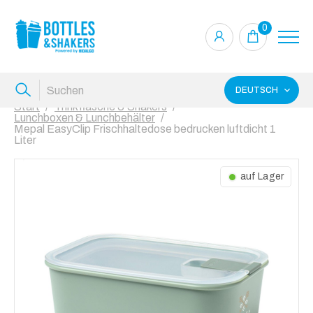
0
DEUTSCH
Start
Trinkflasche & Shakers
Lunchboxen & Lunchbehälter
Mepal EasyClip Frischhaltedose bedrucken luftdicht 1
Liter
auf Lager