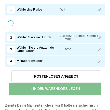
Wähle eine Farbe
Wit
1
Achterzijde (max 50mm x
Wählen Sie einen Druck
2
30mm)
Zum Anpassen
Wählen Sie die Anzahl der
1 Farbe
3
Druckfarben
Menge auswählen
4
KOSTENLOSES ANGEBOT
+ IN DEN WARENKORB LEGEN
Bereite Deine Mahlzeiten clever vor & halte sie sicher frisch.