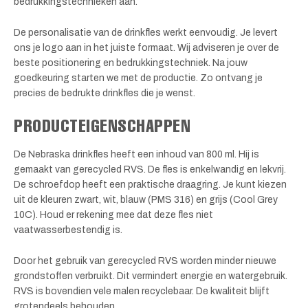
bedrukkingstechnieken aan.
De personalisatie van de drinkfles werkt eenvoudig. Je levert
ons je logo aan in het juiste formaat. Wij adviseren je over de
beste positionering en bedrukkingstechniek. Na jouw
goedkeuring starten we met de productie. Zo ontvang je
precies de bedrukte drinkfles die je wenst.
PRODUCTEIGENSCHAPPEN
De Nebraska drinkfles heeft een inhoud van 800 ml. Hij is
gemaakt van gerecycled RVS. De fles is enkelwandig en lekvrij.
De schroefdop heeft een praktische draagring. Je kunt kiezen
uit de kleuren zwart, wit, blauw (PMS 316) en grijs (Cool Grey
10C). Houd er rekening mee dat deze fles niet
vaatwasserbestendig is.
Door het gebruik van gerecycled RVS worden minder nieuwe
grondstoffen verbruikt. Dit vermindert energie en watergebruik.
RVS is bovendien vele malen recyclebaar. De kwaliteit blijft
grotendeels behouden.