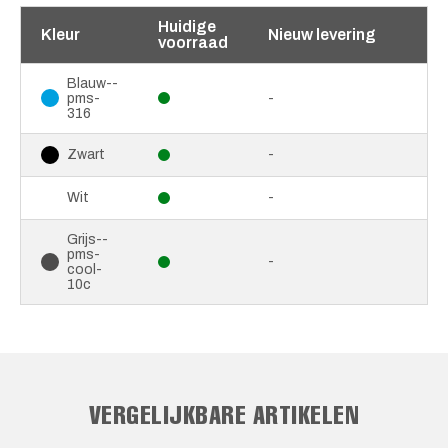
Huidige
Kleur
Nieuw levering
voorraad
Blauw--
pms-
-
316
-
Zwart
-
Wit
Grijs--
pms-
-
cool-
10c
VERGELIJKBARE ARTIKELEN