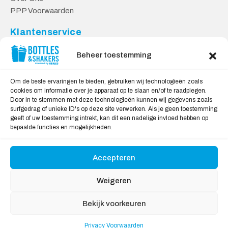
PPP Voorwaarden
Klantenservice
Contact
Beheer toestemming
Levering & Retourneren
Privacy Voorwaarden
Om de beste ervaringen te bieden, gebruiken wij technologieën zoals
cookies om informatie over je apparaat op te slaan en/of te raadplegen.
Veilig Shoppen
Door in te stemmen met deze technologieën kunnen wij gegevens zoals
surfgedrag of unieke ID's op deze site verwerken. Als je geen toestemming
My account
geeft of uw toestemming intrekt, kan dit een nadelige invloed hebben op
Winkelwagen
bepaalde functies en mogelijkheden.
Accepteren
Wij Accepteren:
Weigeren
Bekijk voorkeuren
Privacy Voorwaarden