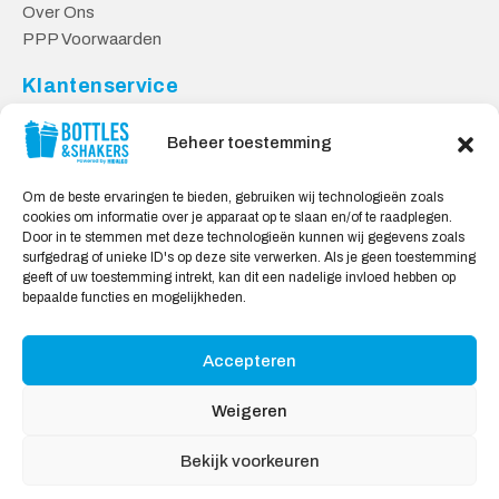
Over Ons
PPP Voorwaarden
Klantenservice
Contact
Beheer toestemming
Levering & Retourneren
Privacy Voorwaarden
Om de beste ervaringen te bieden, gebruiken wij technologieën zoals
cookies om informatie over je apparaat op te slaan en/of te raadplegen.
Veilig Shoppen
Door in te stemmen met deze technologieën kunnen wij gegevens zoals
surfgedrag of unieke ID's op deze site verwerken. Als je geen toestemming
My account
geeft of uw toestemming intrekt, kan dit een nadelige invloed hebben op
Winkelwagen
bepaalde functies en mogelijkheden.
Accepteren
Wij Accepteren:
Weigeren
Bekijk voorkeuren