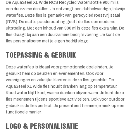
De AquaSteel XL Wide RCS Recycled Water Bottle 900 ml is
een duurzame drinkfles. Je ontvangt een dubbelwandige, lekvrije
waterfles. Deze fles is gemaakt van gerecycled roestvrij staal
(RVS). De matte poedercoating geeft de fles een moderne
uitstraling. Met een inhoud van 900 ml is deze fles extra ruim. De
fles draagt bij aan een duurzamere bedrijfsvoering. Je kunt de
fles personaliseren met je eigen bedrijfslogo.
TOEPASSING & GEBRUIK
Deze waterfles is ideaal voor promotionele doeleinden. Je
gebruikt hem op beurzen en evenementen. Ook voor
verenigingen en zakelijke klanten is deze fles geschikt. De
AquaSteel XL Wide fles houdt dranken lang op temperatuur.
Koud water blijft koel, warme dranken blijven warm. Je kunt deze
fles meenemen tijdens sportieve activiteiten. Ook voor outdoor
gebruik is de fles perfect. Je presenteert hiermee je merk op een
functionele manier.
LOGO & PERSONALISATIE