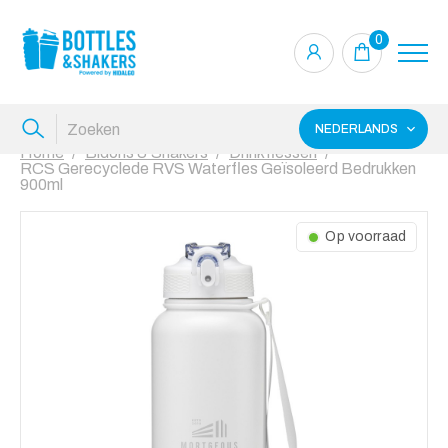
0
NEDERLANDS
Home
Bidons & Shakers
Drinkflessen
RCS Gerecyclede RVS Waterfles Geïsoleerd Bedrukken
900ml
Op voorraad