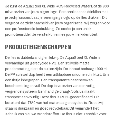
Je kunt de AquaSteel XL Wide RCS Recycled Water Bottle 900
ml voorzien van jouw eigen logo. Personaliseer de drinkfles met
je bedrijfsnaam. Laat je verenigingslogo op de fles drukken. Dit
vergroot de zichtbaarheid van jouw organisatie. Wij zorgen voor
een professionele bedrukking. Zo creëer je een uniek
promotiemiddel. Je versterkt hiermee jouw merkidentiteit.
PRODUCTEIGENSCHAPPEN
De fles is dubbelwandig en lekvrij. De AquaSteel XL Wide is
vervaardigd uit gerecycled RVS. Een stijlvolle matte
poedercoating siert de buitenzijde. De inhoud bedraagt 900 ml.
De PP schroefdop heeft een uitklapbare siliconen drinktuit. Er is
een rietje inbegrepen. Een transparante beschermkap
beschermt tegen vuil. De dop is voorzien van een veilig
vergrendelsysteem. Een handige draag-/polslus maakt
transport eenvoudig. Deze fles is RCS-gecertificeerd. Dit
betekent dat 78% van het materiaal gerecycled is. Roestvrij
staal is duurzaam en goed recyclebaar. Dit vermindert het
gebruik van nieuwe grondstoffen. De fles is niet geschikt voor