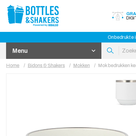
GRA
DIG
Onbedrukte i
Menu
Home
Bidons & Shakers
Mokken
Mok bedrukken ke