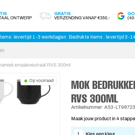
TIS
GRATIS
GO
ITAAL ONTWERP
VERZENDING VANAF €350,-
(4
tems: levertijd 1-3 werkdagen. Bedrukte items : levertijd 3-
ramiek smaakneutraal RVS 300ml
MOK BEDRUKKE
Op voorraad
RVS 300ML
Artikelnummer: A53-LT9872
Maak jouw product in 4 stapp
1
Kies een kleur