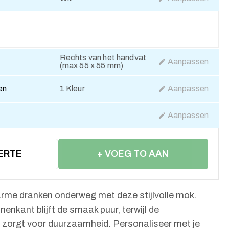
Rechts van het handvat
Aanpassen
(max 55 x 55 mm)
en
1 Kleur
Aanpassen
Aanpassen
ERTE
+ VOEG TO AAN
WINKELWAGEN
arme dranken onderweg met deze stijlvolle mok.
enkant blijft de smaak puur, terwijl de
de zorgt voor duurzaamheid. Personaliseer met je