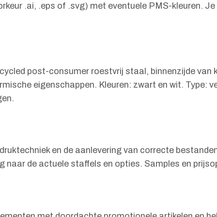
oorkeur .ai, .eps of .svg) met eventuele PMS-kleuren. Je
ecycled post-consumer roestvrij staal, binnenzijde van
sche eigenschappen. Kleuren: zwart en wit. Type: verk
gen.
n druktechniek en de aanlevering van correcte bestanden
 naar de actuele staffels en opties. Samples en prijs
nementen met doordachte promotionele artikelen en held