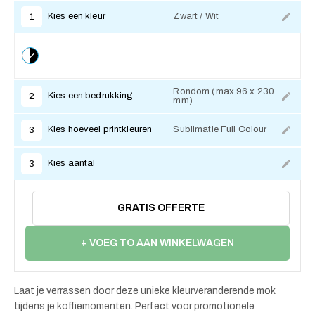
Kies een kleur
Zwart / Wit
1
Rondom (max 96 x 230
Kies een bedrukking
2
mm)
Kies hoeveel printkleuren
Sublimatie Full Colour
3
Kies aantal
3
GRATIS OFFERTE
+ VOEG TO AAN WINKELWAGEN
Laat je verrassen door deze unieke kleurveranderende mok
tijdens je koffiemomenten. Perfect voor promotionele