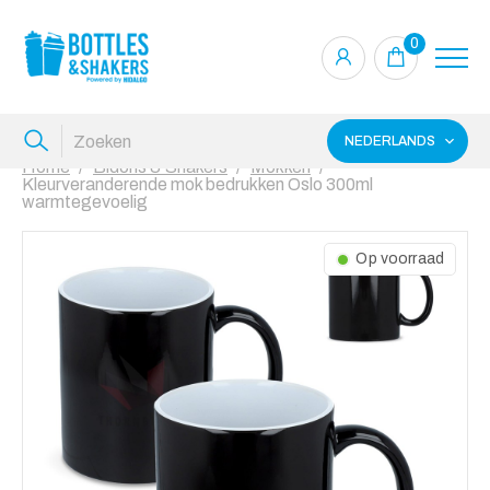
0
NEDERLANDS
Home
Bidons & Shakers
Mokken
Kleurveranderende mok bedrukken Oslo 300ml
warmtegevoelig
Op voorraad