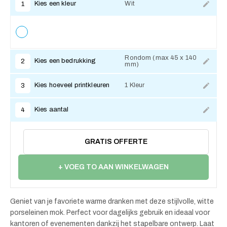
Kies een kleur
Wit
1
Rondom (max 45 x 140
Kies een bedrukking
2
mm)
Kies hoeveel printkleuren
1 Kleur
3
Kies aantal
4
GRATIS OFFERTE
+ VOEG TO AAN WINKELWAGEN
Geniet van je favoriete warme dranken met deze stijlvolle, witte
porseleinen mok. Perfect voor dagelijks gebruik en ideaal voor
kantoren of evenementen dankzij het stapelbare ontwerp. Laat