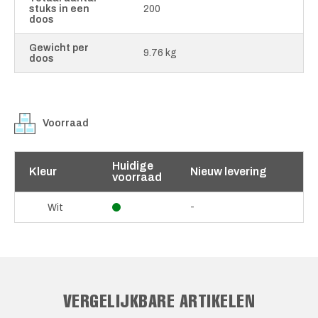
stuks in een
200
doos
Gewicht per
9.76 kg
doos
Voorraad
Huidige
Kleur
Nieuw levering
voorraad
-
Wit
VERGELIJKBARE ARTIKELEN