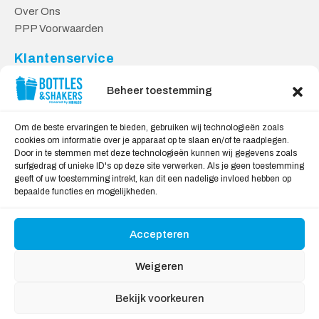
Over Ons
PPP Voorwaarden
Klantenservice
Contact
Beheer toestemming
Levering & Retourneren
Privacy Voorwaarden
Om de beste ervaringen te bieden, gebruiken wij technologieën zoals
cookies om informatie over je apparaat op te slaan en/of te raadplegen.
Veilig Shoppen
Door in te stemmen met deze technologieën kunnen wij gegevens zoals
surfgedrag of unieke ID's op deze site verwerken. Als je geen toestemming
My account
geeft of uw toestemming intrekt, kan dit een nadelige invloed hebben op
Winkelwagen
bepaalde functies en mogelijkheden.
Accepteren
Wij Accepteren:
Weigeren
Bekijk voorkeuren