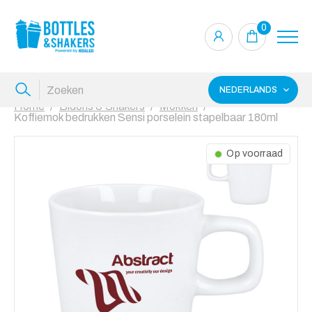
0
NEDERLANDS
Home
Bidons & Shakers
Mokken
Koffiemok bedrukken Sensi porselein stapelbaar 180ml
Op voorraad