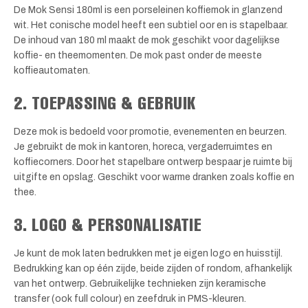
De Mok Sensi 180ml is een porseleinen koffiemok in glanzend
wit. Het conische model heeft een subtiel oor en is stapelbaar.
De inhoud van 180 ml maakt de mok geschikt voor dagelijkse
koffie- en theemomenten. De mok past onder de meeste
koffieautomaten.
2. TOEPASSING & GEBRUIK
Deze mok is bedoeld voor promotie, evenementen en beurzen.
Je gebruikt de mok in kantoren, horeca, vergaderruimtes en
koffiecorners. Door het stapelbare ontwerp bespaar je ruimte bij
uitgifte en opslag. Geschikt voor warme dranken zoals koffie en
thee.
3. LOGO & PERSONALISATIE
Je kunt de mok laten bedrukken met je eigen logo en huisstijl.
Bedrukking kan op één zijde, beide zijden of rondom, afhankelijk
van het ontwerp. Gebruikelijke technieken zijn keramische
transfer (ook full colour) en zeefdruk in PMS-kleuren.