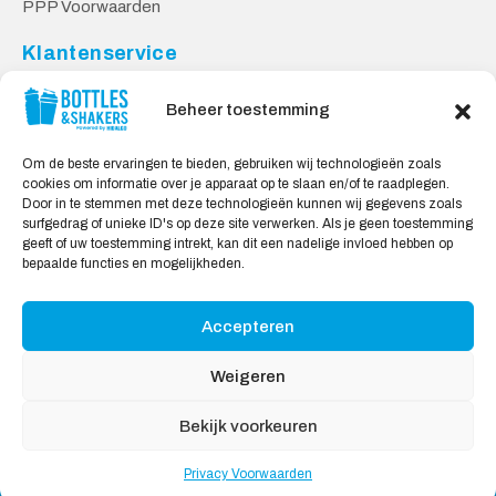
PPP Voorwaarden
Klantenservice
Contact
Beheer toestemming
Levering & Retourneren
Privacy Voorwaarden
Om de beste ervaringen te bieden, gebruiken wij technologieën zoals
cookies om informatie over je apparaat op te slaan en/of te raadplegen.
Veilig Shoppen
Door in te stemmen met deze technologieën kunnen wij gegevens zoals
surfgedrag of unieke ID's op deze site verwerken. Als je geen toestemming
My account
geeft of uw toestemming intrekt, kan dit een nadelige invloed hebben op
Winkelwagen
bepaalde functies en mogelijkheden.
Accepteren
Wij Accepteren:
Weigeren
Bekijk voorkeuren
Privacy Voorwaarden
Copyright © 2026
Bidons & Shakers
, All rights reserved