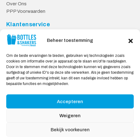
Over Ons
PPP Voorwaarden
Klantenservice
Contact
Beheer toestemming
Levering & Retourneren
Privacy Voorwaarden
Om de beste ervaringen te bieden, gebruiken wij technologieën zoals
cookies om informatie over je apparaat op te slaan en/of te raadplegen.
Veilig Shoppen
Door in te stemmen met deze technologieën kunnen wij gegevens zoals
surfgedrag of unieke ID's op deze site verwerken. Als je geen toestemming
My account
geeft of uw toestemming intrekt, kan dit een nadelige invloed hebben op
Winkelwagen
bepaalde functies en mogelijkheden.
Accepteren
Wij Accepteren:
Weigeren
Bekijk voorkeuren