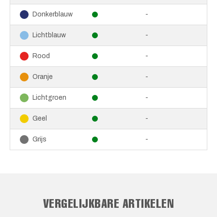
-
Donkerblauw
-
Lichtblauw
-
Rood
-
Oranje
-
Lichtgroen
-
Geel
-
Grijs
VERGELIJKBARE ARTIKELEN