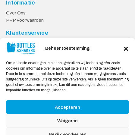
Informatie
Over Ons
PPP Voorwaarden
Klantenservice
Contact
Beheer toestemming
Levering & Retourneren
Privacy Voorwaarden
Om de beste ervaringen te bieden, gebruiken wij technologieën zoals
cookies om informatie over je apparaat op te slaan en/of te raadplegen.
Veilig Shoppen
Door in te stemmen met deze technologieën kunnen wij gegevens zoals
surfgedrag of unieke ID's op deze site verwerken. Als je geen toestemming
My account
geeft of uw toestemming intrekt, kan dit een nadelige invloed hebben op
Winkelwagen
bepaalde functies en mogelijkheden.
Accepteren
Wij Accepteren:
Weigeren
Bekijk voorkeuren