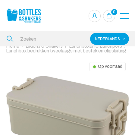
0
NEDERLANDS
Home
Bidons & Shakers
Lunchboxen & Lunchpots
Lunchbox bedrukken tweelaags met bestek en clipsluiting
Op voorraad