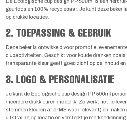
De Ecologische cup design PP 500ml is een herbruikb
geurloos en 100% recyclebaar. Je kunt deze beker lat
op drukke locaties.
2. TOEPASSING & GEBRUIK
Deze beker is ontwikkeld voor promotie, evenementen
clubactiviteiten. Geschikt voor koude dranken zoals w
transparante kleur geeft goed zicht op de inhoud en 
3. LOGO & PERSONALISATIE
Je kunt de Ecologische cup design PP 500ml personal
meerdere drukkleuren mogelijk. Zo werkt het: je levert
stemmen kleuren af (PMS waar relevant) en maken ee
uitstraling op locatie en versterkt je merkherkenning