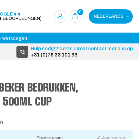
0
OGLE 4,4
NEDERLANDS
0+ BEOORDELINGEN)
14 werkdagen.
Hulp nodig? Neem direct contact met ons op
+31 (0)79 33 101 33
BEKER BEDRUKKEN,
P 500ML CUP
5
en
Transparant
Aanpassen