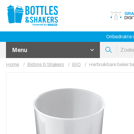
GRA
DIG
Onbedrukte i
Menu
Home
Bidons & Shakers
BIO
Herbruikbare beker b