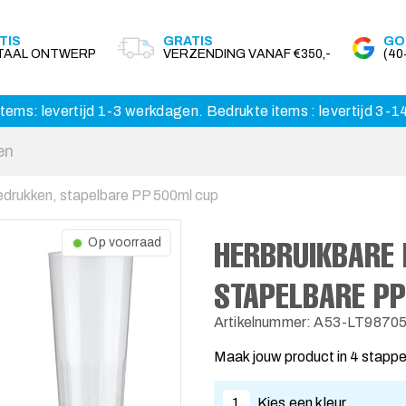
TIS
GRATIS
GO
ITAAL ONTWERP
VERZENDING VANAF €350,-
(4
tems: levertijd 1-3 werkdagen. Bedrukte items : levertijd 3-
edrukken, stapelbare PP 500ml cup
HERBRUIKBARE 
Op voorraad
STAPELBARE P
Artikelnummer: A53-LT9870
Maak jouw product in 4 stapp
1
Kies een kleur