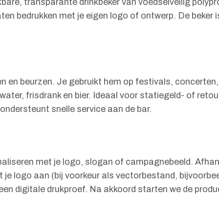
are, transparante drinkbeker van voedselveilig polypr
en bedrukken met je eigen logo of ontwerp. De beker is
 en beurzen. Je gebruikt hem op festivals, concerten, 
ater, frisdrank en bier. Ideaal voor statiegeld- of reto
ondersteunt snelle service aan de bar.
iseren met je logo, slogan of campagnebeeld. Afhankel
 je logo aan (bij voorkeur als vectorbestand, bijvoorbeel
n digitale drukproef. Na akkoord starten we de produc
.