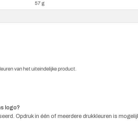
57 g
euren van het uiteindelijke product.
ns logo?
eerd. Opdruk in één of meerdere drukkleuren is mogelijk
?