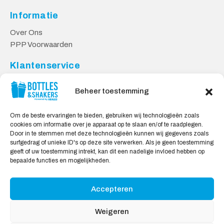
Informatie
Over Ons
PPP Voorwaarden
Klantenservice
Contact
Beheer toestemming
Levering & Retourneren
Privacy Voorwaarden
Om de beste ervaringen te bieden, gebruiken wij technologieën zoals
cookies om informatie over je apparaat op te slaan en/of te raadplegen.
Veilig Shoppen
Door in te stemmen met deze technologieën kunnen wij gegevens zoals
surfgedrag of unieke ID's op deze site verwerken. Als je geen toestemming
My account
geeft of uw toestemming intrekt, kan dit een nadelige invloed hebben op
Winkelwagen
bepaalde functies en mogelijkheden.
Accepteren
Wij Accepteren:
Weigeren