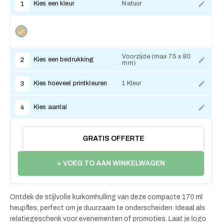
Kies een kleur
Natuur
1
Voorzijde (max 75 x 80
Kies een bedrukking
2
mm)
Kies hoeveel printkleuren
1 Kleur
3
Kies aantal
4
GRATIS OFFERTE
+ VOEG TO AAN WINKELWAGEN
Ontdek de stijlvolle kurkomhulling van deze compacte 170 ml
heupfles, perfect om je duurzaam te onderscheiden. Ideaal als
relatiegeschenk voor evenementen of promoties. Laat je logo