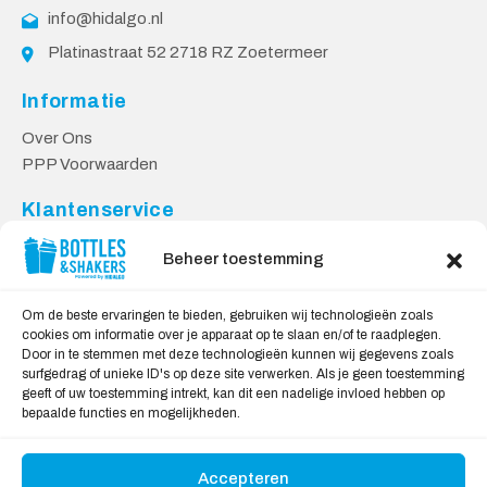
info@hidalgo.nl
Platinastraat 52 2718 RZ Zoetermeer
Informatie
Over Ons
PPP Voorwaarden
Klantenservice
Contact
Beheer toestemming
Levering & Retourneren
Privacy Voorwaarden
Om de beste ervaringen te bieden, gebruiken wij technologieën zoals
cookies om informatie over je apparaat op te slaan en/of te raadplegen.
Veilig Shoppen
Door in te stemmen met deze technologieën kunnen wij gegevens zoals
surfgedrag of unieke ID's op deze site verwerken. Als je geen toestemming
My account
geeft of uw toestemming intrekt, kan dit een nadelige invloed hebben op
Winkelwagen
bepaalde functies en mogelijkheden.
Accepteren
Wij Accepteren: