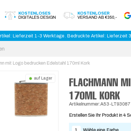
KOSTENLOSES
KOSTENLOSER
DIGITALES DESIGN
VERSAND AB €350,-
tikel: Lieferzeit 1-3 Werktage. Bedruckte Artikel: Lieferzeit
n mit Logo bedrucken Edelstahl 170ml Kork
FLACHMANN MI
auf Lager
170ML KORK
Artikelnummer:A53-LT93087
Erstellen Sie Ihr Produkt in 4 S
1
Wähle eine Farbe