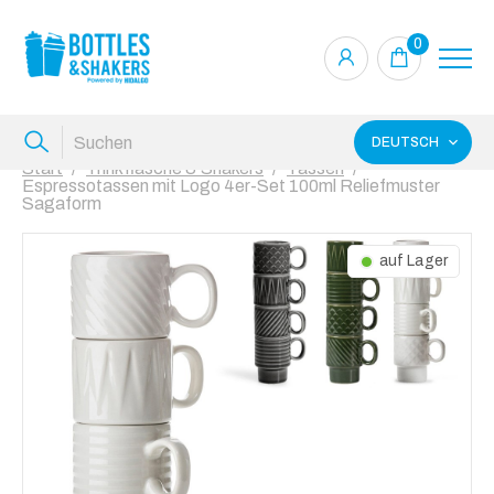
0
DEUTSCH
Start
Trinkflasche & Shakers
Tassen
Espressotassen mit Logo 4er-Set 100ml Reliefmuster
Sagaform
auf Lager