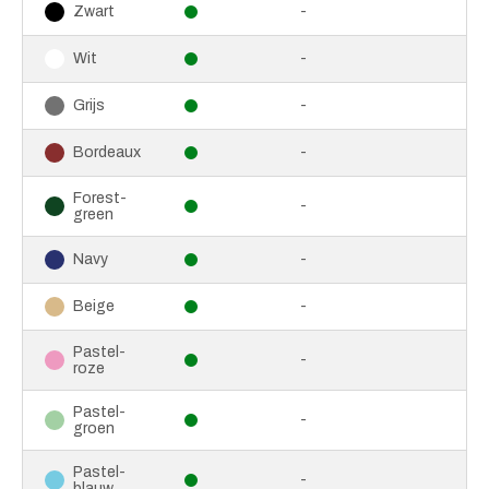
-
Zwart
-
Wit
-
Grijs
-
Bordeaux
Forest-
-
green
-
Navy
-
Beige
Pastel-
-
roze
Pastel-
-
groen
Pastel-
-
blauw