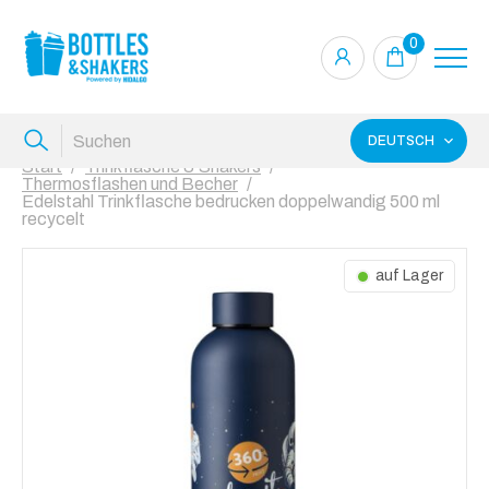
0
DEUTSCH
Start
Trinkflasche & Shakers
Thermosflashen und Becher
Edelstahl Trinkflasche bedrucken doppelwandig 500 ml
recycelt
auf Lager