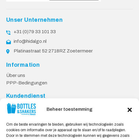
Unser Unternehmen
+31 (0)79 33 101 33
info@hidalgo.nl
Platinastraat 52 2718RZ Zoetermeer
Information
Über uns
PPP-Bedingungen
Kundendienst
Kontakt
Beheer toestemming
Lieferung & Rücksendungen
Datenschutzbestimmungen
Om de beste ervaringen te bieden, gebruiken wij technologieën zoals
cookies om informatie over je apparaat op te slaan en/of te raadplegen.
Sicheres Einkaufen
Door in te stemmen met deze technologieën kunnen wij gegevens zoals