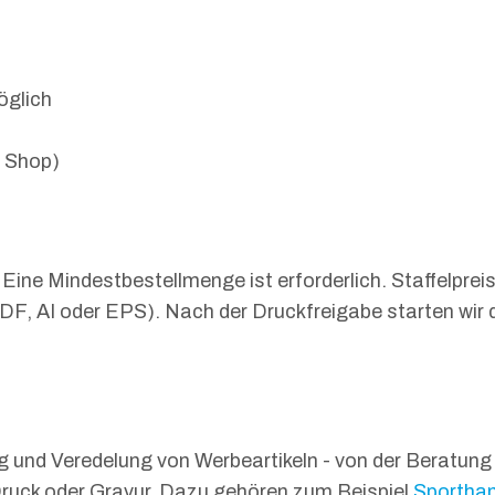
öglich
m Shop)
 Eine Mindestbestellmenge ist erforderlich. Staffelpre
DF, AI oder EPS). Nach der Druckfreigabe starten wir d
ng und Veredelung von Werbeartikeln - von der Beratung
it Druck oder Gravur. Dazu gehören zum Beispiel
Sportha