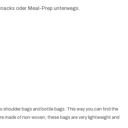
, Snacks oder Meal-Prep unterwegs.
o shoulder bags and bottle bags. This way you can find the
 are made of non-woven, these bags are very lightweight and