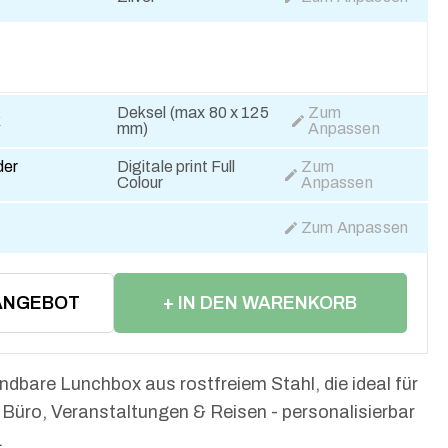
Deksel (max 80 x 125
Zum
k
mm)
Anpassen
der
Digitale print Full
Zum
Colour
Anpassen
Zum Anpassen
ANGEBOT
+ IN DEN WARENKORB
LEGEN
dbare Lunchbox aus rostfreiem Stahl, die ideal für
r Büro, Veranstaltungen & Reisen - personalisierbar
.