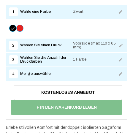
Wähle eine Farbe
Zwart
1
Voorzijde (max 110 x 65
Wählen Sie einen Druck
2
mm)
Zum Anpassen
Wählen Sie die Anzahl der
1 Farbe
3
Druckfarben
Menge auswählen
4
KOSTENLOSES ANGEBOT
+ IN DEN WARENKORB LEGEN
Erlebe stilvollen Komfort mit der doppelt isolierten Sagaform