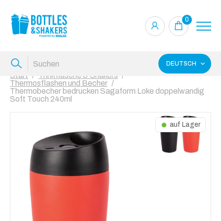
0
DEUTSCH
Start
Trinkflasche & Shakers
Thermosflashen und Becher
Thermobecher bedrucken Sagaform Loke doppelwandig
Soft Touch 240ml
auf Lager