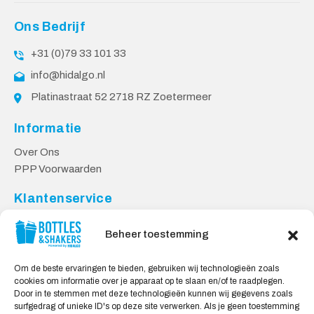
Ons Bedrijf
+31 (0)79 33 101 33
info@hidalgo.nl
Platinastraat 52 2718 RZ Zoetermeer
Informatie
Over Ons
PPP Voorwaarden
Klantenservice
Contact
Beheer toestemming
Levering & Retourneren
Privacy Voorwaarden
Om de beste ervaringen te bieden, gebruiken wij technologieën zoals
cookies om informatie over je apparaat op te slaan en/of te raadplegen.
Veilig Shoppen
Door in te stemmen met deze technologieën kunnen wij gegevens zoals
surfgedrag of unieke ID's op deze site verwerken. Als je geen toestemming
My account