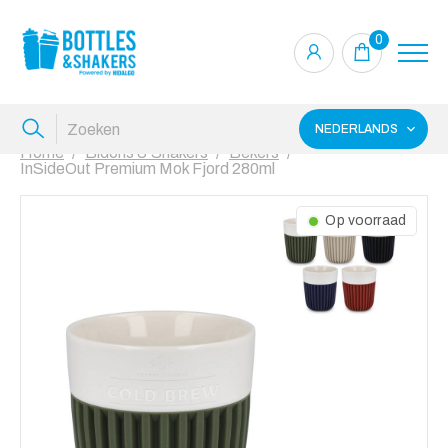
0
NEDERLANDS
Home
Bidons & Shakers
Bekers
InSideOut Premium Mok Fjord 280ml
Op voorraad