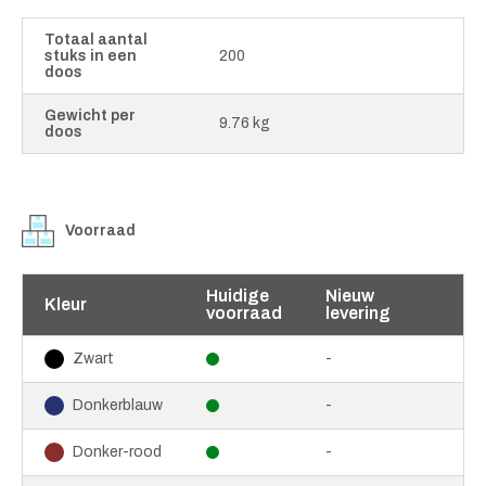
Totaal aantal
stuks in een
200
doos
Gewicht per
9.76 kg
doos
Voorraad
Huidige
Nieuw
Kleur
voorraad
levering
-
Zwart
-
Donkerblauw
-
Donker-rood