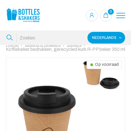
0
NEDERLANDS
Home
Bidons & Shakers
Bekers
Koffiebeker bedrukken, gerecycled kurk R-PP beker 350 ml
Op voorraad