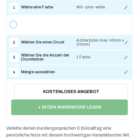
Wähle eine Farbe
Wit--pms-white
1
Achterzijde (max 40mm x
Wählen Sie einen Druck
2
20mm)
Zum Anpassen
Wählen Sie die Anzahl der
1 Farbe
3
Druckfarben
Menge auswählen
4
KOSTENLOSES ANGEBOT
+ IN DEN WARENKORB LEGEN
Verleihe deinen Kundengesprächen & Büroalltag eine
persönliche Note mit diesem hochwertigen Keramikbecher. Mit