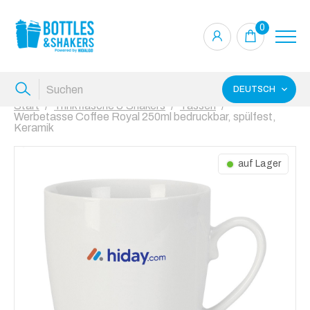
0
DEUTSCH
Start
Trinkflasche & Shakers
Tassen
Werbetasse Coffee Royal 250ml bedruckbar, spülfest,
Keramik
auf Lager