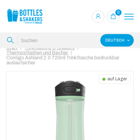
0
DEUTSCH
Start
Trinkflasche & Shakers
Thermosflashen und Becher
Contigo Ashland 2.0 720ml Trinkflasche bedruckbar
auslaufsicher
auf Lager