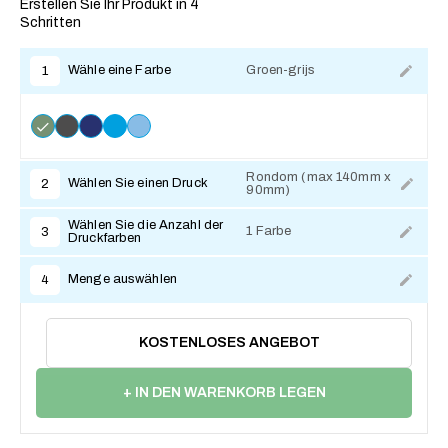
Erstellen Sie Ihr Produkt in 4
Schritten
Wähle eine Farbe
Groen-grijs
1
Rondom (max 140mm x
Wählen Sie einen Druck
2
90mm)
Zum Anpassen
Wählen Sie die Anzahl der
1 Farbe
3
Druckfarben
Menge auswählen
4
KOSTENLOSES ANGEBOT
+ IN DEN WARENKORB LEGEN