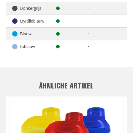
-
Donkergrijs
-
Myrtilleblauw
-
Blauw
-
Ijsblauw
ÄHNLICHE ARTIKEL