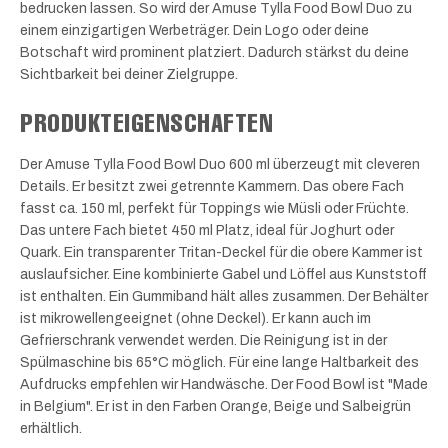
bedrucken lassen. So wird der Amuse Tylla Food Bowl Duo zu
einem einzigartigen Werbeträger. Dein Logo oder deine
Botschaft wird prominent platziert. Dadurch stärkst du deine
Sichtbarkeit bei deiner Zielgruppe.
PRODUKTEIGENSCHAFTEN
Der Amuse Tylla Food Bowl Duo 600 ml überzeugt mit cleveren
Details. Er besitzt zwei getrennte Kammern. Das obere Fach
fasst ca. 150 ml, perfekt für Toppings wie Müsli oder Früchte.
Das untere Fach bietet 450 ml Platz, ideal für Joghurt oder
Quark. Ein transparenter Tritan-Deckel für die obere Kammer ist
auslaufsicher. Eine kombinierte Gabel und Löffel aus Kunststoff
ist enthalten. Ein Gummiband hält alles zusammen. Der Behälter
ist mikrowellengeeignet (ohne Deckel). Er kann auch im
Gefrierschrank verwendet werden. Die Reinigung ist in der
Spülmaschine bis 65°C möglich. Für eine lange Haltbarkeit des
Aufdrucks empfehlen wir Handwäsche. Der Food Bowl ist "Made
in Belgium". Er ist in den Farben Orange, Beige und Salbeigrün
erhältlich.