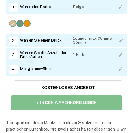
Wähle eine Farbe
Beige
1
1e zijde (max 35mm x
Wählen Sie einen Druck
2
35mm)
Zum Anpassen
Wählen Sie die Anzahl der
1 Farbe
3
Druckfarben
Menge auswählen
4
KOSTENLOSES ANGEBOT
+ IN DEN WARENKORB LEGEN
Transportiere deine Mahlzeiten clever & stilvoll mit dieser
praktischen Lunchbox. Ihre zwei Fächer halten alles frisch, & wir