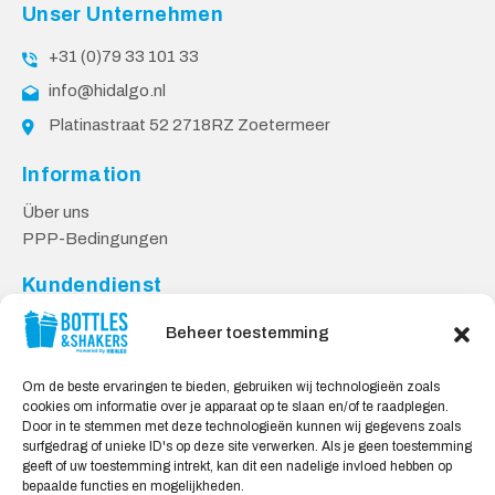
Unser Unternehmen
+31 (0)79 33 101 33
info@hidalgo.nl
Platinastraat 52 2718RZ Zoetermeer
Information
Über uns
PPP-Bedingungen
Kundendienst
Kontakt
Beheer toestemming
Lieferung & Rücksendungen
Datenschutzbestimmungen
Om de beste ervaringen te bieden, gebruiken wij technologieën zoals
cookies om informatie over je apparaat op te slaan en/of te raadplegen.
Sicheres Einkaufen
Door in te stemmen met deze technologieën kunnen wij gegevens zoals
surfgedrag of unieke ID's op deze site verwerken. Als je geen toestemming
Mein Konto
geeft of uw toestemming intrekt, kan dit een nadelige invloed hebben op
bepaalde functies en mogelijkheden.