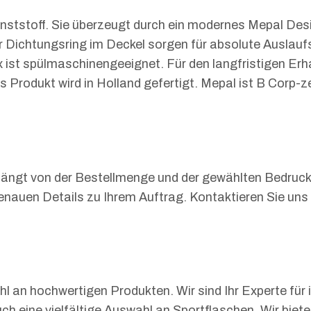
stoff. Sie überzeugt durch ein modernes Mepal Desig
er Dichtungsring im Deckel sorgen für absolute Auslau
x ist spülmaschinengeeignet. Für den langfristigen E
s Produkt wird in Holland gefertigt. Mepal ist B Corp-ze
en hängt von der Bestellmenge und der gewählten Bedr
e genauen Details zu Ihrem Auftrag. Kontaktieren Sie uns
l an hochwertigen Produkten. Wir sind Ihr Experte für 
h eine vielfältige Auswahl an Sportflaschen. Wir biet