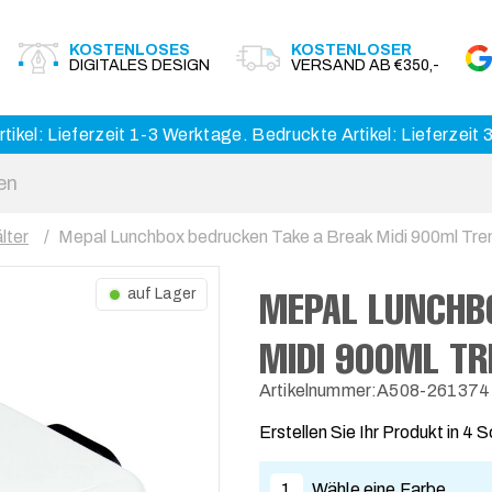
KOSTENLOSES
KOSTENLOSER
DIGITALES DESIGN
VERSAND AB €350,-
tikel: Lieferzeit 1-3 Werktage. Bedruckte Artikel: Lieferzeit
lter
Mepal Lunchbox bedrucken Take a Break Midi 900ml Tre
MEPAL LUNCHBO
auf Lager
MIDI 900ML T
Artikelnummer:A508-261374
Erstellen Sie Ihr Produkt in 4 S
1
Wähle eine Farbe