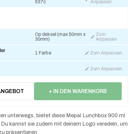
537c
Anpassen
Op deksel (max 50mm x
Zum
k
30mm)
Anpassen
der
1 Farbe
Zum Anpassen
Zum Anpassen
ANGEBOT
+ IN DEN WARENKORB
LEGEN
iten unterwegs, bietet diese Mepal Lunchbox 900 ml
. Du kannst sie zudem mit deinem Logo veredeln, um
zu präsentieren.