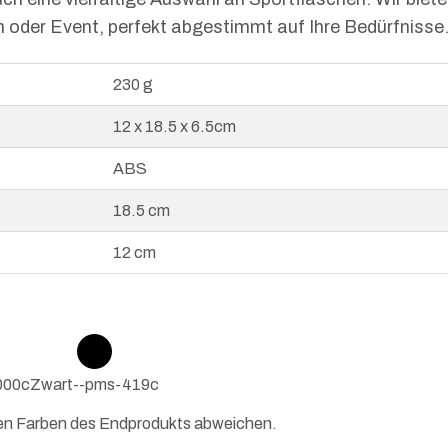
am oder Event, perfekt abgestimmt auf Ihre Bedürfnisse
230 g
12 x 18.5 x 6.5cm
ABS
18.5 cm
12 cm
000c
Zwart--pms-419c
hen Farben des Endprodukts abweichen.