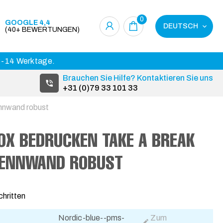
0
GOOGLE 4,4
DEUTSCH
(40+ BEWERTUNGEN)
 3-14 Werktage.
Brauchen Sie Hilfe? Kontaktieren Sie uns
+31 (0)79 33 101 33
nnwand robust
X BEDRUCKEN TAKE A BREAK
RENNWAND ROBUST
chritten
Nordic-blue--pms-
Zum