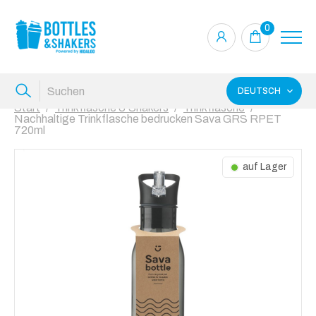
0
DEUTSCH
Start
Trinkflasche & Shakers
Trinkflasche
Nachhaltige Trinkflasche bedrucken Sava GRS RPET
720ml
auf Lager