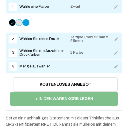
Wähle eine Farbe
Zwart
1
1e zijde (max 25mm x
Wählen Sie einen Druck
2
85mm)
Zum Anpassen
Wählen Sie die Anzahl der
1 Farbe
3
Druckfarben
Menge auswählen
4
KOSTENLOSES ANGEBOT
+ IN DEN WARENKORB LEGEN
Setze ein nachhaltiges Statement mit dieser Trinkflasche aus
GRS-zertifiziertem RPET. Du kannst sie mühelos mit deinem