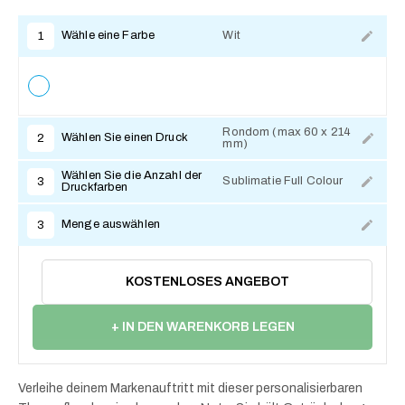
Wähle eine Farbe
Wit
1
Rondom (max 60 x 214
Wählen Sie einen Druck
2
mm)
Zum Anpassen
Wählen Sie die Anzahl der
Sublimatie Full Colour
3
Druckfarben
Menge auswählen
3
KOSTENLOSES ANGEBOT
+ IN DEN WARENKORB LEGEN
Verleihe deinem Markenauftritt mit dieser personalisierbaren