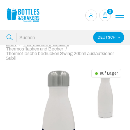
0
DEUTSCH
Start
Trinkflasche & Shakers
Thermosflashen und Becher
Thermoflasche bedrucken Swing 260ml auslaufsicher
Subli
auf Lager