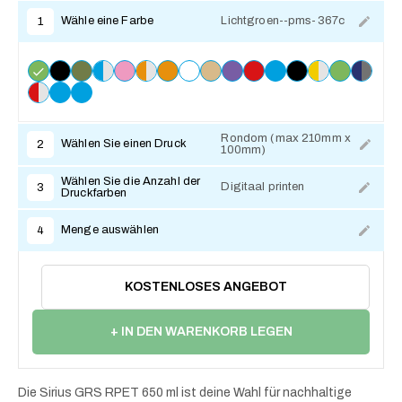
Wähle eine Farbe
Lichtgroen--pms-367c
1
Rondom (max 210mm x
Wählen Sie einen Druck
2
100mm)
Zum Anpassen
Wählen Sie die Anzahl der
Digitaal printen
3
Druckfarben
Menge auswählen
4
KOSTENLOSES ANGEBOT
+ IN DEN WARENKORB LEGEN
Die Sirius GRS RPET 650 ml ist deine Wahl für nachhaltige