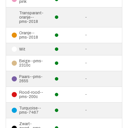
pink
Transparant-
oranje--
-
pms-2018
Oranje--
-
pms-2018
-
Wit
Beige--pms-
-
2310c
Paars--pms-
-
2655
Rood-rood--
-
pms-200c
Turquoise--
-
pms-7467
Zwart-