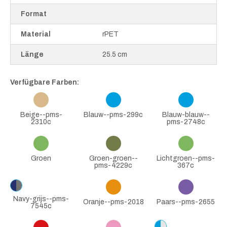
Format
Material
rPET
Länge
25.5 cm
Verfügbare Farben:
Beige--pms-
Blauw--pms-299c
Blauw-blauw--
2310c
pms-2748c
Groen
Groen-groen--
Lichtgroen--pms-
pms-4229c
367c
Navy-grijs--pms-
Oranje--pms-2018
Paars--pms-2655
7545c