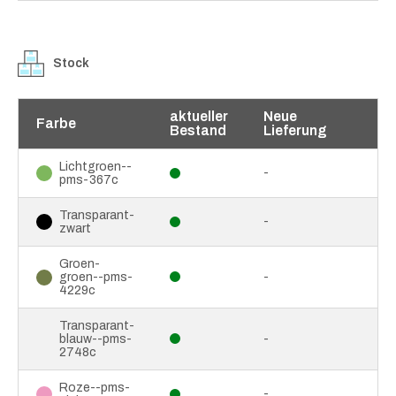
Stock
aktueller
Neue
Farbe
Bestand
Lieferung
Lichtgroen--
-
pms-367c
Transparant-
-
zwart
Groen-
groen--pms-
-
4229c
Transparant-
blauw--pms-
-
2748c
Roze--pms-
-