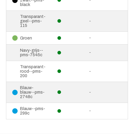
zwart--pms-
-
black
Transparant-
geel--pms-
-
115
-
Groen
Navy-grijs--
-
pms-7545c
Transparant-
rood--pms-
-
200
Blauw-
blauw--pms-
-
2748c
Blauw--pms-
-
299c