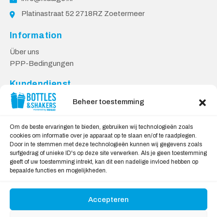
Platinastraat 52 2718RZ Zoetermeer
Information
Über uns
PPP-Bedingungen
Kundendienst
Kontakt
Beheer toestemming
Lieferung & Rücksendungen
Datenschutzbestimmungen
Om de beste ervaringen te bieden, gebruiken wij technologieën zoals
cookies om informatie over je apparaat op te slaan en/of te raadplegen.
Sicheres Einkaufen
Door in te stemmen met deze technologieën kunnen wij gegevens zoals
surfgedrag of unieke ID's op deze site verwerken. Als je geen toestemming
Mein Konto
geeft of uw toestemming intrekt, kan dit een nadelige invloed hebben op
bepaalde functies en mogelijkheden.
Wir akzeptieren
Accepteren