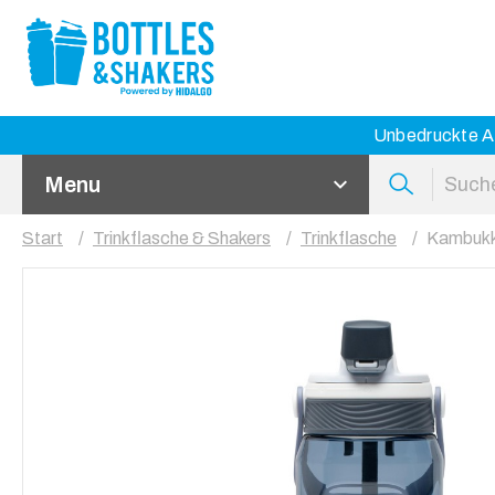
Unbedruckte Ar
Menu
Start
Trinkflasche & Shakers
Trinkflasche
Kambukka