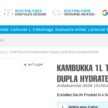
KOSTENLOSES
KOSTENLOSER
DIGITALES DESIGN
VERSAND AB €350,-
tikel: Lieferzeit 1-3 Werktage. Bedruckte Artikel: Lieferzeit
 1L Trinkflasche bedrucken Dupla Hydrated auslaufsicher
KAMBUKKA 1L 
auf Lager
DUPLA HYDRAT
Artikelnummer:A508-151691
Erstellen Sie Ihr Produkt in 4 S
1
Wähle eine Farbe