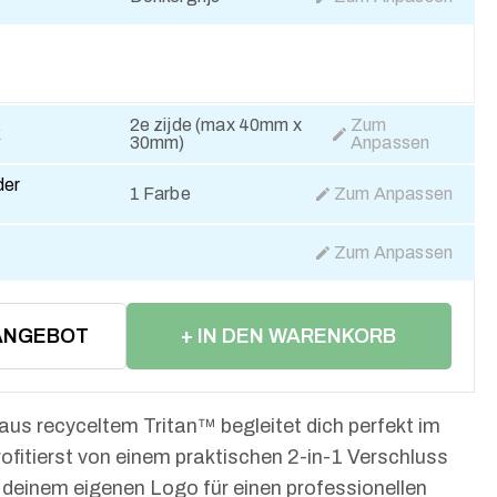
2e zijde (max 40mm x
Zum
k
30mm)
Anpassen
der
1 Farbe
Zum Anpassen
Zum Anpassen
ANGEBOT
+ IN DEN WARENKORB
LEGEN
 aus recyceltem Tritan™ begleitet dich perfekt im
rofitierst von einem praktischen 2-in-1 Verschluss
 deinem eigenen Logo für einen professionellen