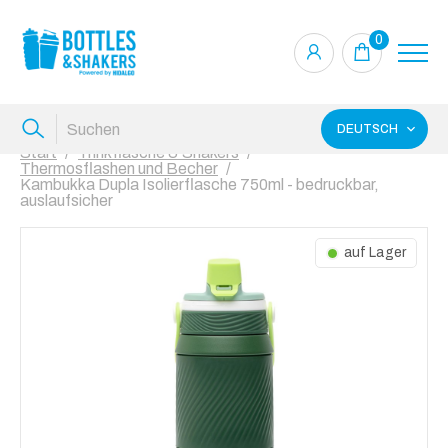
0
DEUTSCH
Start
Trinkflasche & Shakers
Thermosflashen und Becher
Kambukka Dupla Isolierflasche 750ml - bedruckbar,
auslaufsicher
auf Lager