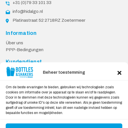
+31 (0)79 33 101 33
info@hidalgo.nl
Platinastraat 52 2718RZ Zoetermeer
Information
Über uns
PPP-Bedingungen
Kundendienst
Kontakt
Beheer toestemming
Lieferung & Rücksendungen
Datenschutzbestimmungen
Om de beste ervaringen te bieden, gebruiken wij technologieën zoals
cookies om informatie over je apparaat op te slaan en/of te raadplegen.
Sicheres Einkaufen
Door in te stemmen met deze technologieën kunnen wij gegevens zoals
surfgedrag of unieke ID's op deze site verwerken. Als je geen toestemming
Mein Konto
geeft of uw toestemming intrekt, kan dit een nadelige invloed hebben op
bepaalde functies en mogelijkheden.
Wir akzeptieren