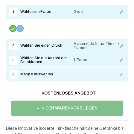
Wähle eine Farbe
Groen
1
Achterzijde (max 45mm x
Wählen Sie einen Druck
2
45mm)
Zum Anpassen
Wählen Sie die Anzahl der
1 Farbe
3
Druckfarben
Menge auswählen
4
KOSTENLOSES ANGEBOT
+ IN DEN WARENKORB LEGEN
Diese innovative isolierte Trinkflasche hält deine Getränke bis