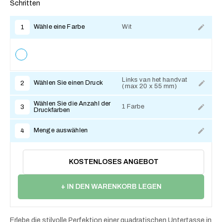
Schritten
Wähle eine Farbe
Wit
1
Links van het handvat
Wählen Sie einen Druck
2
(max 20 x 55 mm)
Zum Anpassen
Wählen Sie die Anzahl der
1 Farbe
3
Druckfarben
Menge auswählen
4
KOSTENLOSES ANGEBOT
+ IN DEN WARENKORB LEGEN
Erlebe die stilvolle Perfektion einer quadratischen Untertasse in