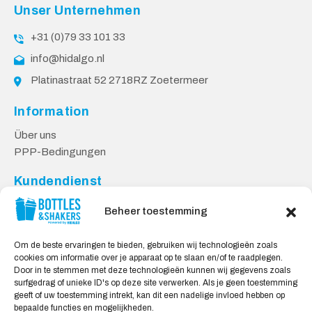
Unser Unternehmen
+31 (0)79 33 101 33
info@hidalgo.nl
Platinastraat 52 2718RZ Zoetermeer
Information
Über uns
PPP-Bedingungen
Kundendienst
Kontakt
Beheer toestemming
Lieferung & Rücksendungen
Datenschutzbestimmungen
Om de beste ervaringen te bieden, gebruiken wij technologieën zoals
cookies om informatie over je apparaat op te slaan en/of te raadplegen.
Sicheres Einkaufen
Door in te stemmen met deze technologieën kunnen wij gegevens zoals
surfgedrag of unieke ID's op deze site verwerken. Als je geen toestemming
Mein Konto
geeft of uw toestemming intrekt, kan dit een nadelige invloed hebben op
bepaalde functies en mogelijkheden.