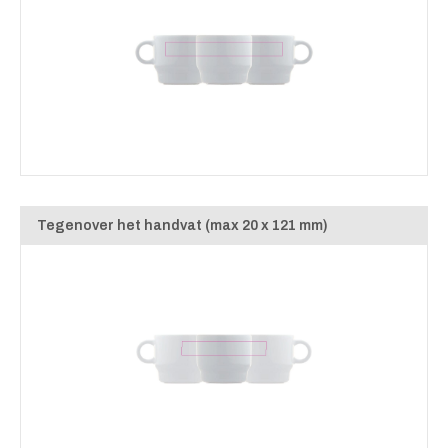
Tegenover het handvat (max 20 x 121 mm)