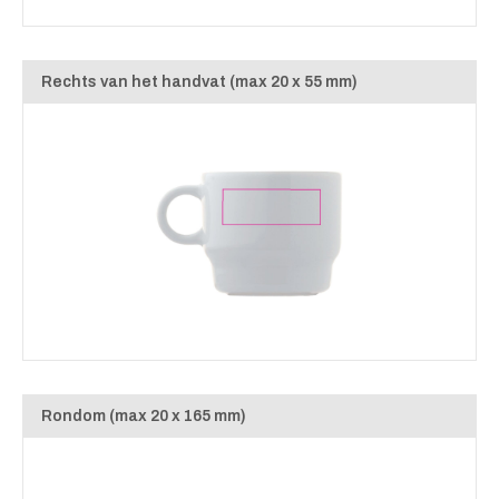
Rechts van het handvat (max 20 x 55 mm)
Rondom (max 20 x 165 mm)