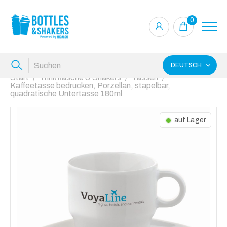
0
DEUTSCH
Start
Trinkflasche & Shakers
Tassen
Kaffeetasse bedrucken, Porzellan, stapelbar,
quadratische Untertasse 180ml
auf Lager