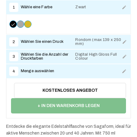
Wähle eine Farbe
Zwart
1
Rondom (max 139 x 250
Wählen Sie einen Druck
2
mm)
Zum Anpassen
Wählen Sie die Anzahl der
Digital High Gloss Full
3
Druckfarben
Colour
Zum Anpassen
Menge auswählen
4
KOSTENLOSES ANGEBOT
+ IN DEN WARENKORB LEGEN
Entdecke die elegante Edelstahlflasche von Sagaform, ideal für
aktive Menschen zwischen 20 und 40 Jahren. Mit 750 ml