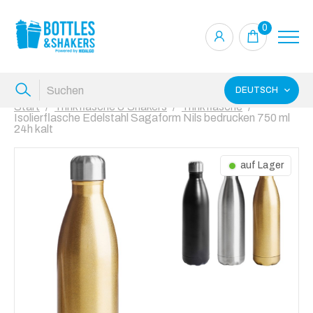
0
DEUTSCH
Start
Trinkflasche & Shakers
Trinkflasche
Isolierflasche Edelstahl Sagaform Nils bedrucken 750 ml
24h kalt
auf Lager