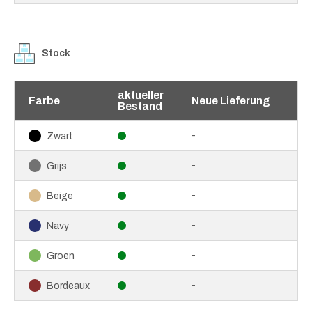
Stock
aktueller
Farbe
Neue Lieferung
Bestand
-
Zwart
-
Grijs
-
Beige
-
Navy
-
Groen
-
Bordeaux