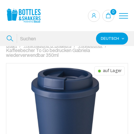
0
DEUTSCH
Start
Trinkflasche & Shakers
Trinkbecher
Kaffeebecher To Go bedrucken Gabriela
wiederverwendbar 350ml
auf Lager