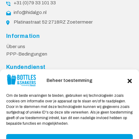
+31 (0)79 33 101 33
info@hidalgo.nl
Platinastraat 52 2718RZ Zoetermeer
Information
Über uns
PPP-Bedingungen
Kundendienst
Kontakt
Beheer toestemming
Lieferung & Rücksendungen
Datenschutzbestimmungen
Om de beste ervaringen te bieden, gebruiken wij technologieën zoals
cookies om informatie over je apparaat op te slaan en/of te raadplegen.
Sicheres Einkaufen
Door in te stemmen met deze technologieën kunnen wij gegevens zoals
surfgedrag of unieke ID's op deze site verwerken. Als je geen toestemming
Mein Konto
geeft of uw toestemming intrekt, kan dit een nadelige invloed hebben op
bepaalde functies en mogelijkheden.
Wir akzeptieren