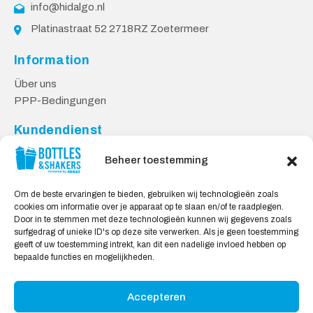
info@hidalgo.nl
Platinastraat 52 2718RZ Zoetermeer
Information
Über uns
PPP-Bedingungen
Kundendienst
Kontakt
Beheer toestemming
Lieferung & Rücksendungen
Datenschutzbestimmungen
Om de beste ervaringen te bieden, gebruiken wij technologieën zoals
cookies om informatie over je apparaat op te slaan en/of te raadplegen.
Sicheres Einkaufen
Door in te stemmen met deze technologieën kunnen wij gegevens zoals
surfgedrag of unieke ID's op deze site verwerken. Als je geen toestemming
Mein Konto
geeft of uw toestemming intrekt, kan dit een nadelige invloed hebben op
bepaalde functies en mogelijkheden.
Wir akzeptieren
Accepteren