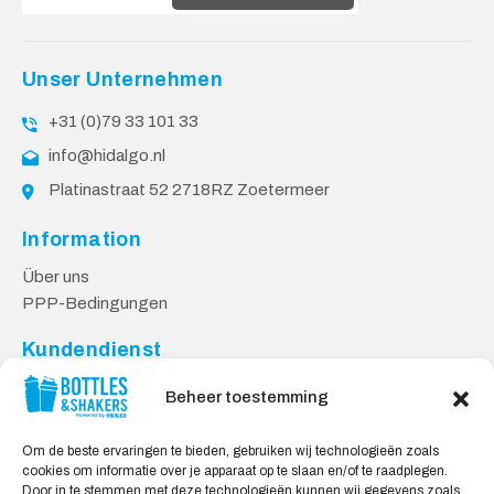
Unser Unternehmen
+31 (0)79 33 101 33
info@hidalgo.nl
Platinastraat 52 2718RZ Zoetermeer
Information
Über uns
PPP-Bedingungen
Kundendienst
Kontakt
Beheer toestemming
Lieferung & Rücksendungen
Datenschutzbestimmungen
Om de beste ervaringen te bieden, gebruiken wij technologieën zoals
cookies om informatie over je apparaat op te slaan en/of te raadplegen.
Sicheres Einkaufen
Door in te stemmen met deze technologieën kunnen wij gegevens zoals