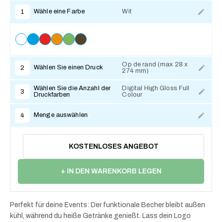
Wähle eine Farbe
Wit
1
Op de rand (max 28 x
Wählen Sie einen Druck
2
274 mm)
Zum Anpassen
Wählen Sie die Anzahl der
Digital High Gloss Full
3
Druckfarben
Colour
Zum Anpassen
Menge auswählen
4
KOSTENLOSES ANGEBOT
+ IN DEN WARENKORB LEGEN
Perfekt für deine Events: Der funktionale Becher bleibt außen
kühl, während du heiße Getränke genießt. Lass dein Logo