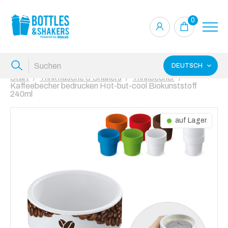
0
DEUTSCH
Start
Trinkflasche & Shakers
Trinkbecher
Kaffeebecher bedrucken Hot-but-cool Biokunststoff
240ml
auf Lager