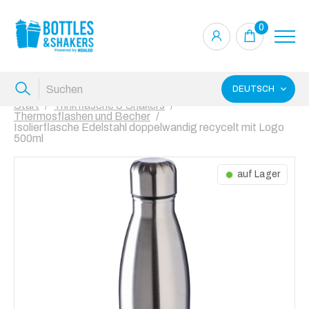
0
DEUTSCH
Start
Trinkflasche & Shakers
Thermosflashen und Becher
Isolierflasche Edelstahl doppelwandig recycelt mit Logo
500ml
auf Lager