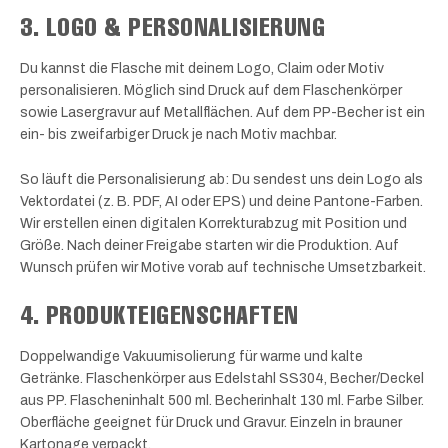
3. LOGO & PERSONALISIERUNG
Du kannst die Flasche mit deinem Logo, Claim oder Motiv
personalisieren. Möglich sind Druck auf dem Flaschenkörper
sowie Lasergravur auf Metallflächen. Auf dem PP-Becher ist ein
ein- bis zweifarbiger Druck je nach Motiv machbar.
So läuft die Personalisierung ab: Du sendest uns dein Logo als
Vektordatei (z. B. PDF, AI oder EPS) und deine Pantone-Farben.
Wir erstellen einen digitalen Korrekturabzug mit Position und
Größe. Nach deiner Freigabe starten wir die Produktion. Auf
Wunsch prüfen wir Motive vorab auf technische Umsetzbarkeit.
4. PRODUKTEIGENSCHAFTEN
Doppelwandige Vakuumisolierung für warme und kalte
Getränke. Flaschenkörper aus Edelstahl SS304, Becher/Deckel
aus PP. Flascheninhalt 500 ml. Becherinhalt 130 ml. Farbe Silber.
Oberfläche geeignet für Druck und Gravur. Einzeln in brauner
Kartonage verpackt.