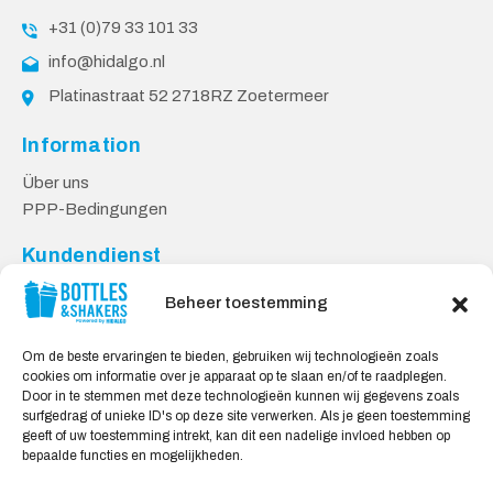
+31 (0)79 33 101 33
info@hidalgo.nl
Platinastraat 52 2718RZ Zoetermeer
Information
Über uns
PPP-Bedingungen
Kundendienst
Kontakt
Beheer toestemming
Lieferung & Rücksendungen
Datenschutzbestimmungen
Om de beste ervaringen te bieden, gebruiken wij technologieën zoals
cookies om informatie over je apparaat op te slaan en/of te raadplegen.
Sicheres Einkaufen
Door in te stemmen met deze technologieën kunnen wij gegevens zoals
surfgedrag of unieke ID's op deze site verwerken. Als je geen toestemming
Mein Konto
geeft of uw toestemming intrekt, kan dit een nadelige invloed hebben op
bepaalde functies en mogelijkheden.