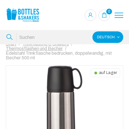
0
DEUTSCH
Start
Trinkflasche & Shakers
Thermosflashen und Becher
Edelstahl Trinkflasche bedrucken, doppelwandig, mit
Becher 500 ml
auf Lager