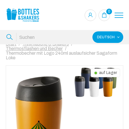
0
DEUTSCH
Start
Trinkflasche & Shakers
Thermosflashen und Becher
Thermobecher mit Logo 240ml auslaufsicher Sagaform
Loke
auf Lager