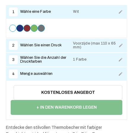
Wähle eine Farbe
Wit
1
Voorzijde (max 110 x 65
Wählen Sie einen Druck
2
mm)
Zum Anpassen
Wählen Sie die Anzahl der
1 Farbe
3
Druckfarben
Menge auswählen
4
KOSTENLOSES ANGEBOT
+ IN DEN WARENKORB LEGEN
Entdecke den stilvollen Thermobecher mit farbiger