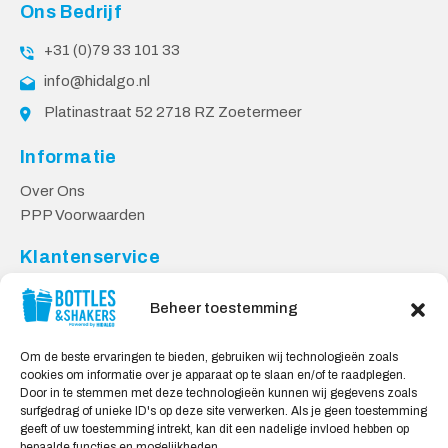
Ons Bedrijf
+31 (0)79 33 101 33
info@hidalgo.nl
Platinastraat 52 2718 RZ Zoetermeer
Informatie
Over Ons
PPP Voorwaarden
Klantenservice
Contact
Beheer toestemming
Levering & Retourneren
Privacy Voorwaarden
Om de beste ervaringen te bieden, gebruiken wij technologieën zoals
cookies om informatie over je apparaat op te slaan en/of te raadplegen.
Veilig Shoppen
Door in te stemmen met deze technologieën kunnen wij gegevens zoals
surfgedrag of unieke ID's op deze site verwerken. Als je geen toestemming
My account
geeft of uw toestemming intrekt, kan dit een nadelige invloed hebben op
Winkelwagen
bepaalde functies en mogelijkheden.