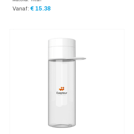
€
15.38
Vanaf: