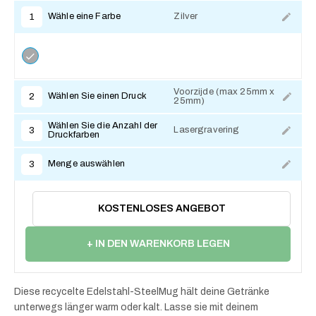
Wähle eine Farbe
Zilver
1
Voorzijde (max 25mm x
Wählen Sie einen Druck
2
25mm)
Zum Anpassen
Wählen Sie die Anzahl der
Lasergravering
3
Druckfarben
Menge auswählen
3
KOSTENLOSES ANGEBOT
+ IN DEN WARENKORB LEGEN
Diese recycelte Edelstahl-SteelMug hält deine Getränke
unterwegs länger warm oder kalt. Lasse sie mit deinem