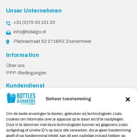
Unser Unternehmen
+31 (0)79 33 101 33
info@hidalgo.nl
Platinastraat 52 2718RZ Zoetermeer
Information
Über uns
PPP-Bedingungen
Kundendienst
Kontakt
Beheer toestemming
Lieferung & Rücksendungen
Datenschutzbestimmungen
Om de beste ervaringen te bieden, gebruiken wij technologieën zoals
cookies om informatie over je apparaat op te slaan en/of te raadplegen.
Sicheres Einkaufen
Door in te stemmen met deze technologieën kunnen wij gegevens zoals
surfgedrag of unieke ID's op deze site verwerken. Als je geen toestemming
Mein Konto
geeft of uw toestemming intrekt, kan dit een nadelige invloed hebben op