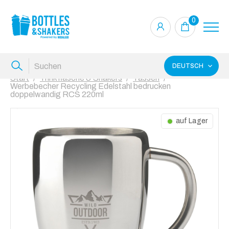
0
DEUTSCH
Start
Trinkflasche & Shakers
Tassen
Werbebecher Recycling Edelstahl bedrucken
doppelwandig RCS 220ml
auf Lager