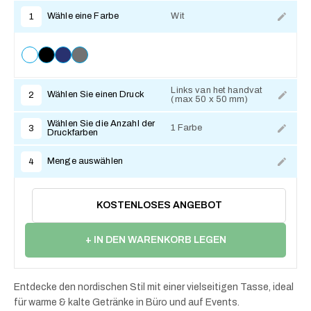
Wähle eine Farbe
Wit
1
Links van het handvat
Wählen Sie einen Druck
2
(max 50 x 50 mm)
Zum Anpassen
Wählen Sie die Anzahl der
1 Farbe
3
Druckfarben
Menge auswählen
4
KOSTENLOSES ANGEBOT
+ IN DEN WARENKORB LEGEN
Entdecke den nordischen Stil mit einer vielseitigen Tasse, ideal
für warme & kalte Getränke in Büro und auf Events.