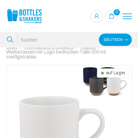
0
DEUTSCH
Start
Trinkflasche & Shakers
Tassen
Werbetassen mit Logo bedrucken Tallin 300 ml
Heißgetränke
auf Lager