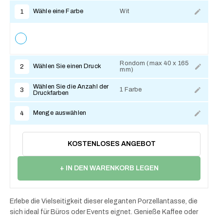
Wähle eine Farbe
Wit
1
Rondom (max 40 x 165
Wählen Sie einen Druck
2
mm)
Zum Anpassen
Wählen Sie die Anzahl der
1 Farbe
3
Druckfarben
Menge auswählen
4
KOSTENLOSES ANGEBOT
+ IN DEN WARENKORB LEGEN
Erlebe die Vielseitigkeit dieser eleganten Porzellantasse, die
sich ideal für Büros oder Events eignet. Genieße Kaffee oder