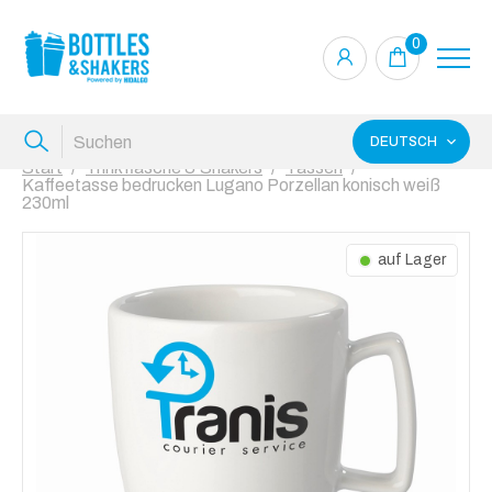
0
DEUTSCH
Start
Trinkflasche & Shakers
Tassen
Kaffeetasse bedrucken Lugano Porzellan konisch weiß
230ml
auf Lager