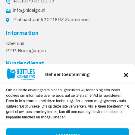
+31 (0)79 33 101 33
info@hidalgo.nl
Platinastraat 52 2718RZ Zoetermeer
Information
Über uns
PPP-Bedingungen
Kundendienst
Kontakt
Beheer toestemming
Lieferung & Rücksendungen
Datenschutzbestimmungen
Om de beste ervaringen te bieden, gebruiken wij technologieën zoals
cookies om informatie over je apparaat op te slaan en/of te raadplegen.
Sicheres Einkaufen
Door in te stemmen met deze technologieën kunnen wij gegevens zoals
surfgedrag of unieke ID's op deze site verwerken. Als je geen toestemming
Mein Konto
geeft of uw toestemming intrekt, kan dit een nadelige invloed hebben op
bepaalde functies en mogelijkheden.
Wir akzeptieren