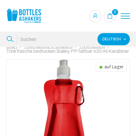
0
DEUTSCH
Start
Trinkflasche & Shakers
Trinkflasche
Trinkflasche bedrucken Bailey PP faltbar 420 ml Karabiner
auf Lager