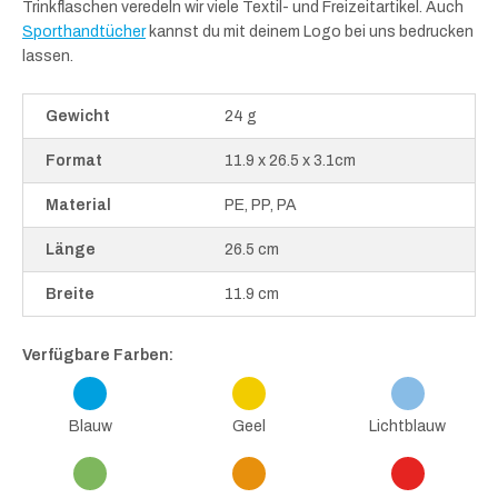
Trinkflaschen veredeln wir viele Textil- und Freizeitartikel. Auch
Sporthandtücher
kannst du mit deinem Logo bei uns bedrucken
lassen.
Gewicht
24 g
Format
11.9 x 26.5 x 3.1cm
Material
PE, PP, PA
Länge
26.5 cm
Breite
11.9 cm
Verfügbare Farben:
Blauw
Geel
Lichtblauw