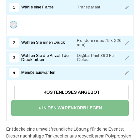
Wähle eine Farbe
Transparant
1
Rondom (max 79 x 226
Wählen Sie einen Druck
2
mm)
Zum Anpassen
Wählen Sie die Anzahl der
Digital Print 360 Full
3
Druckfarben
Colour
Zum Anpassen
Menge auswählen
4
KOSTENLOSES ANGEBOT
+ IN DEN WARENKORB LEGEN
Entdecke eine umweltfreundliche Lösung für deine Events:
Dieser nachhaltige Trinkbecher aus recycelbarem Polypropylen