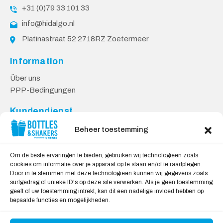
+31 (0)79 33 101 33
info@hidalgo.nl
Platinastraat 52 2718RZ Zoetermeer
Information
Über uns
PPP-Bedingungen
Kundendienst
Kontakt
Beheer toestemming
Lieferung & Rücksendungen
Datenschutzbestimmungen
Om de beste ervaringen te bieden, gebruiken wij technologieën zoals
cookies om informatie over je apparaat op te slaan en/of te raadplegen.
Sicheres Einkaufen
Door in te stemmen met deze technologieën kunnen wij gegevens zoals
surfgedrag of unieke ID's op deze site verwerken. Als je geen toestemming
Mein Konto
geeft of uw toestemming intrekt, kan dit een nadelige invloed hebben op
bepaalde functies en mogelijkheden.
Wir akzeptieren