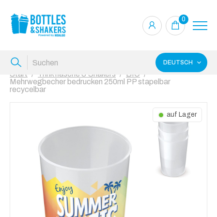
0
DEUTSCH
Start
Trinkflasche & Shakers
BIO
Mehrwegbecher bedrucken 250ml PP stapelbar
recycelbar
auf Lager