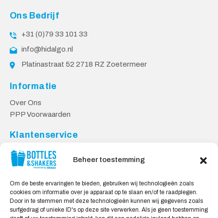
Ons Bedrijf
+31 (0)79 33 101 33
info@hidalgo.nl
Platinastraat 52 2718 RZ Zoetermeer
Informatie
Over Ons
PPP Voorwaarden
Klantenservice
Contact
Beheer toestemming
Levering & Retourneren
Privacy Voorwaarden
Om de beste ervaringen te bieden, gebruiken wij technologieën zoals
cookies om informatie over je apparaat op te slaan en/of te raadplegen.
Veilig Shoppen
Door in te stemmen met deze technologieën kunnen wij gegevens zoals
surfgedrag of unieke ID's op deze site verwerken. Als je geen toestemming
My account